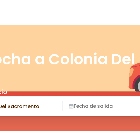
ocha a Colonia Del
cio
Fecha de salida