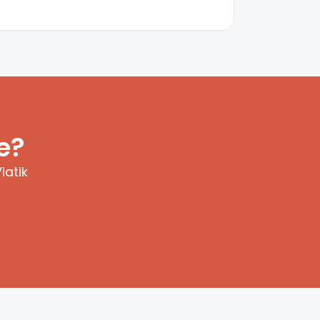
e?
iatik