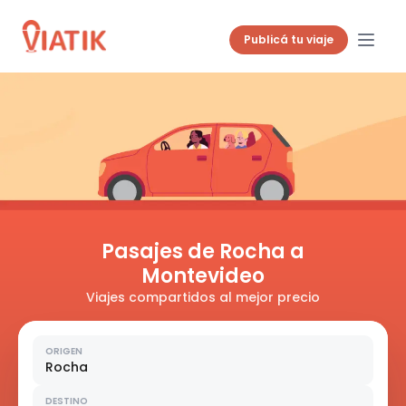
Publicá tu viaje
Pasajes de Rocha a
Montevideo
Viajes compartidos al mejor precio
ORIGEN
Rocha
DESTINO