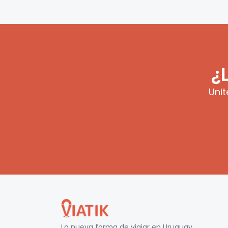
¿
Unit
La nueva forma de viajar en
Uruguay
.