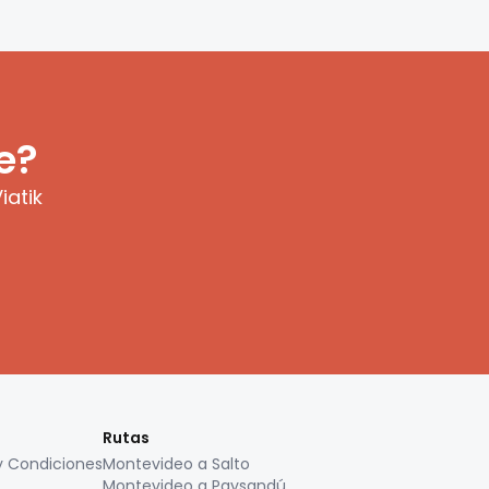
e?
iatik
Rutas
y Condiciones
Montevideo a Salto
Montevideo a Paysandú