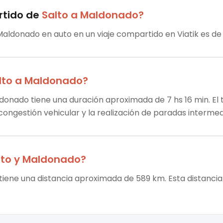
rtido
de
Salto
a
Maldonado
?
 Maldonado en auto en un viaje compartido en Viatik es de 
lto
a
Maldonado
?
ldonado tiene una duración aproximada de 7 hs 16 min. El 
 congestión vehicular y la realización de paradas intermed
lto
y
Maldonado
?
tiene una distancia aproximada de 589 km. Esta distancia