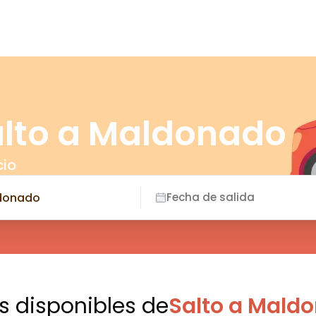
alto a Maldonado
cio
Fecha de salida
es disponibles
de
Salto a Mald