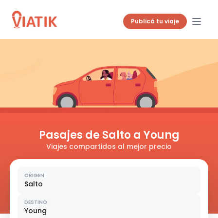
Publicá tu viaje
Pasajes de Salto a Young
Viajes compartidos al mejor precio
ORIGEN
Salto
DESTINO
Young