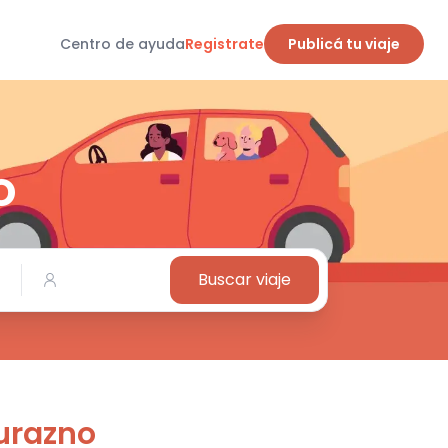
Centro de ayuda
Registrate
Publicá tu viaje
o
Buscar viaje
urazno