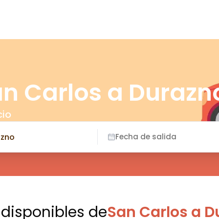
an Carlos a Durazn
cio
Fecha de salida
 disponibles
de
San Carlos a D