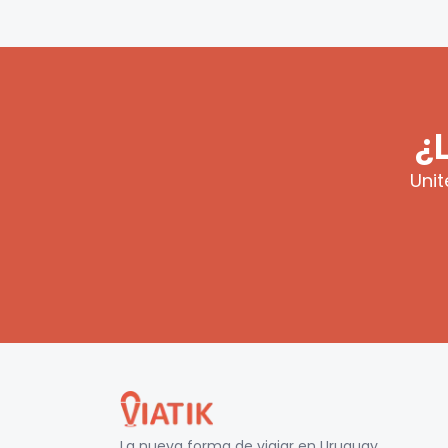
¿
Unit
La nueva forma de viajar en
Uruguay
.