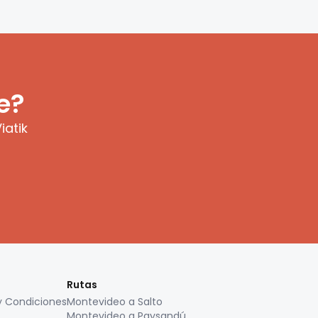
e?
iatik
Rutas
y Condiciones
Montevideo a Salto
Montevideo a Paysandú