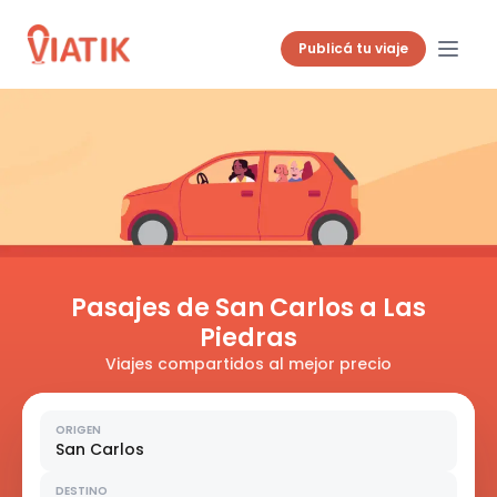
Publicá tu viaje
Pasajes de San Carlos a Las
Piedras
Viajes compartidos al mejor precio
ORIGEN
San Carlos
DESTINO