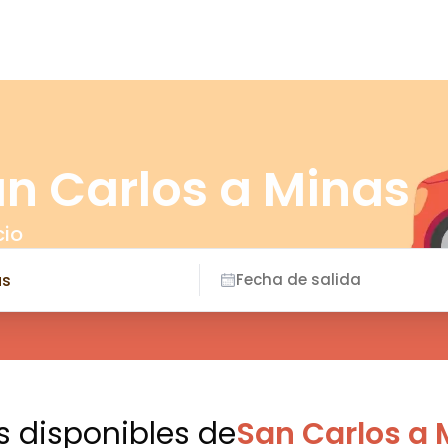
an Carlos a Minas
cio
Fecha de salida
s disponibles
de
San Carlos a 