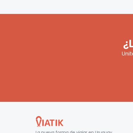
¿
Unit
La nueva forma de viajar en
Uruguay
.