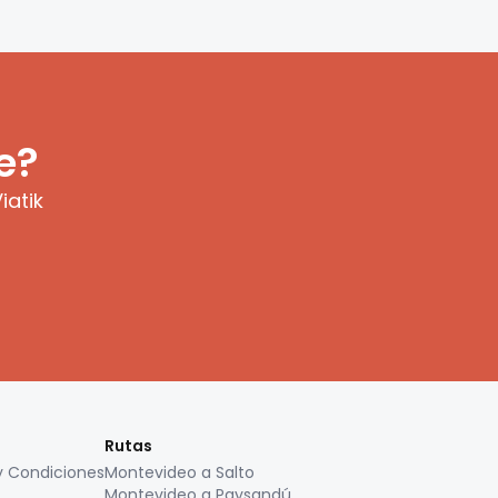
e?
iatik
Rutas
y Condiciones
Montevideo a Salto
Montevideo a Paysandú