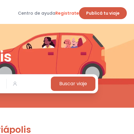
Centro de ayuda
Registrate
Publicá tu viaje
is
Buscar viaje
riápolis