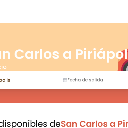
n Carlos a Piriápol
cio
Fecha de salida
 disponibles
de
San Carlos a Pi