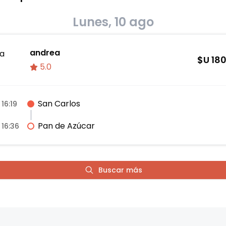
Lunes, 10 ago
andrea
a
$U
18
5.0
San Carlos
16:19
Pan de Azúcar
16:36
Buscar más