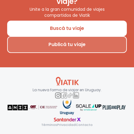
viaje?
Unite a la gran comunidad de viajes
compartidos de Viatik
Buscá tu viaje
Publicá tu viaje
La nueva forma de viajar en
Uruguay
.
Términos
Privacidad
Contacto