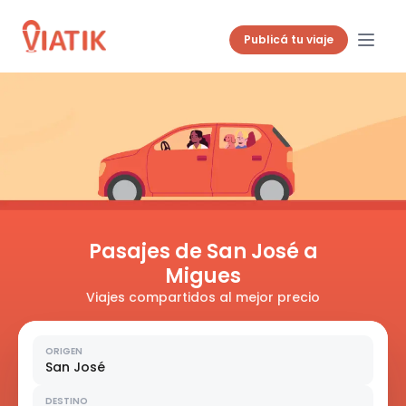
Publicá tu viaje
Pasajes de San José a
Migues
Viajes compartidos al mejor precio
ORIGEN
San José
DESTINO