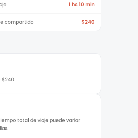
aje
1 hs 10 min
aje compartido
$240
e $240.
tiempo total de viaje puede variar
ias.