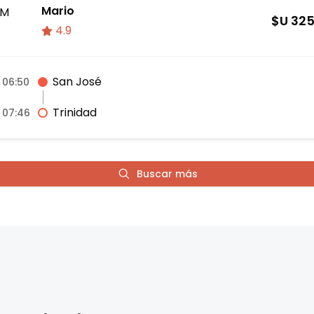
Mario
M
$U
32
4.9
San José
06:50
Trinidad
07:46
Buscar más