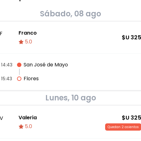
Sábado, 08 ago
Franco
F
$U
32
5.0
San José de Mayo
14:43
Flores
15:43
Lunes, 10 ago
$U
32
Valeria
V
5.0
Quedan 2 asientos