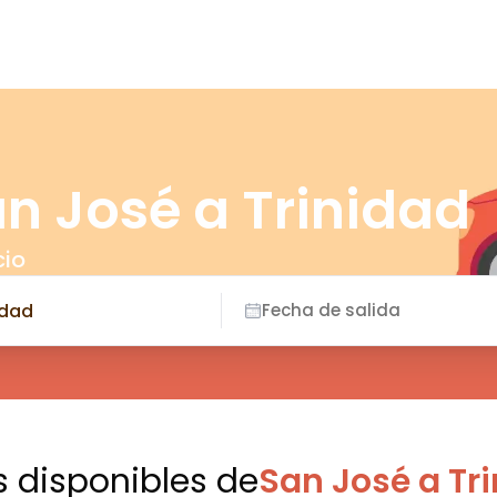
n José a Trinidad
cio
Fecha de salida
s disponibles
de
San José a Tr