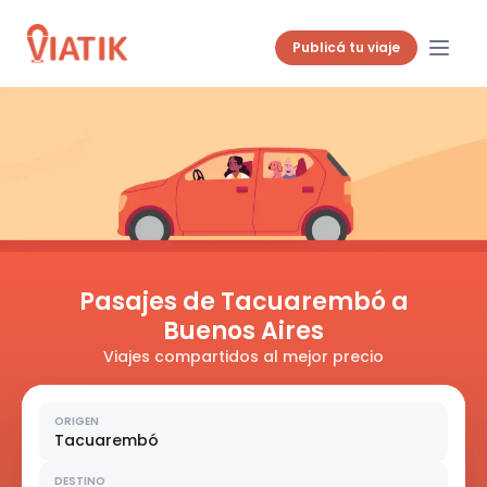
Publicá tu viaje
Pasajes de Tacuarembó a
Buenos Aires
Viajes compartidos al mejor precio
ORIGEN
Tacuarembó
DESTINO