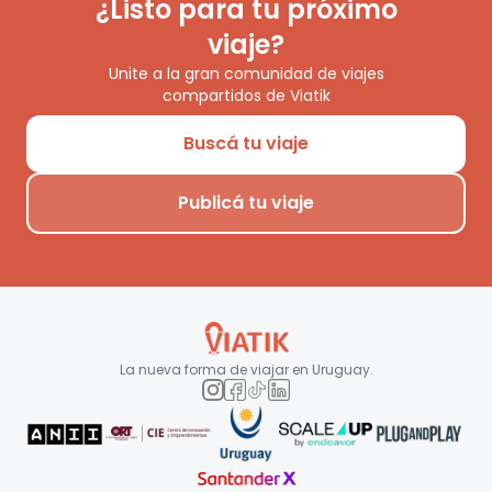
¿Listo para tu próximo
viaje?
Unite a la gran comunidad de viajes
compartidos de Viatik
Buscá tu viaje
Publicá tu viaje
La nueva forma de viajar en
Uruguay
.