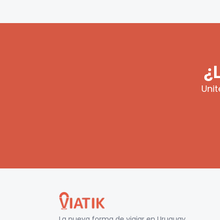
¿
Unit
La nueva forma de viajar en
Uruguay
.