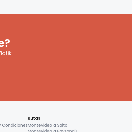
e?
iatik
Rutas
y Condiciones
Montevideo a Salto
Montevideo a Paysandú