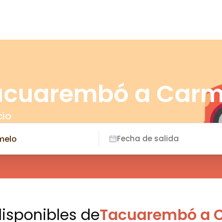
Tacuarembó a Carm
cio
Fecha de salida
disponibles
de
Tacuarembó a 