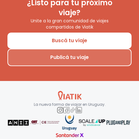
¿Listo para tu próximo
viaje?
Unite a la gran comunidad de viajes
compartidos de Viatik
Buscá tu viaje
Publicá tu viaje
La nueva forma de viajar en
Uruguay
.