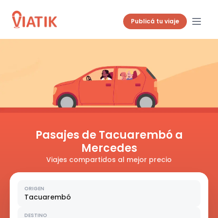
Publicá tu viaje
Pasajes de Tacuarembó a
Mercedes
Viajes compartidos al mejor precio
ORIGEN
Tacuarembó
DESTINO