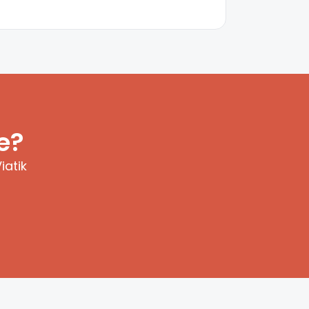
e?
iatik