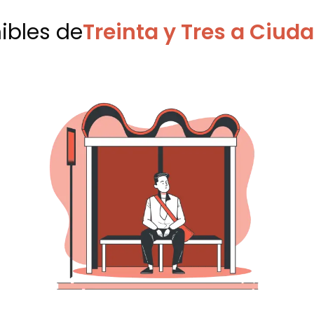
nibles
de
Treinta y Tres a Ciud