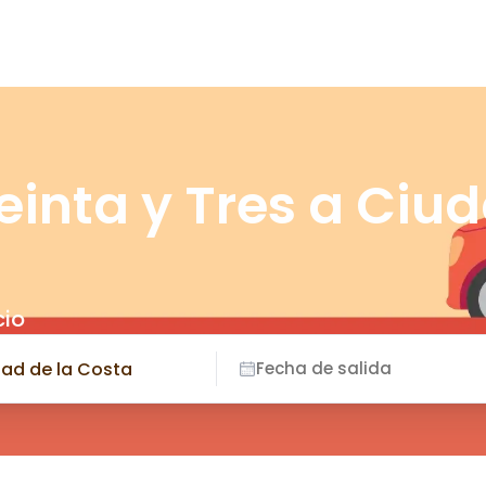
einta y Tres a Ciu
cio
Fecha de salida