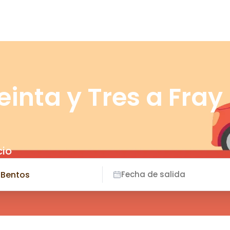
einta y Tres a Fray
cio
Fecha de salida