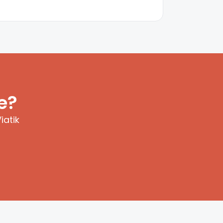
e?
iatik