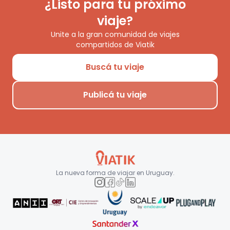
¿Listo para tu próximo
viaje?
Unite a la gran comunidad de viajes
compartidos de Viatik
Buscá tu viaje
Publicá tu viaje
La nueva forma de viajar en
Uruguay
.