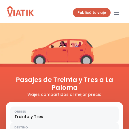
Publicá tu viaje
Pasajes de Treinta y Tres a La
Paloma
Viajes compartidos al mejor precio
ORIGEN
Treinta y Tres
DESTINO