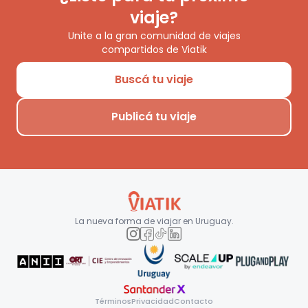
viaje?
Unite a la gran comunidad de viajes
compartidos de Viatik
Buscá tu viaje
Publicá tu viaje
La nueva forma de viajar en
Uruguay
.
Términos
Privacidad
Contacto