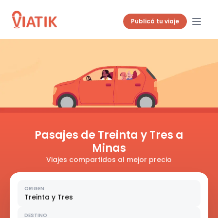
Publicá tu viaje
Pasajes de Treinta y Tres a
Minas
Viajes compartidos al mejor precio
ORIGEN
Treinta y Tres
DESTINO