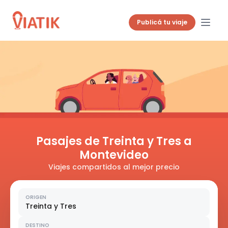
Publicá tu viaje
Pasajes de Treinta y Tres a
Montevideo
Viajes compartidos al mejor precio
ORIGEN
Treinta y Tres
DESTINO