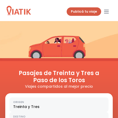
Publicá tu viaje
Pasajes de Treinta y Tres a
Paso de los Toros
Viajes compartidos al mejor precio
ORIGEN
Treinta y Tres
DESTINO