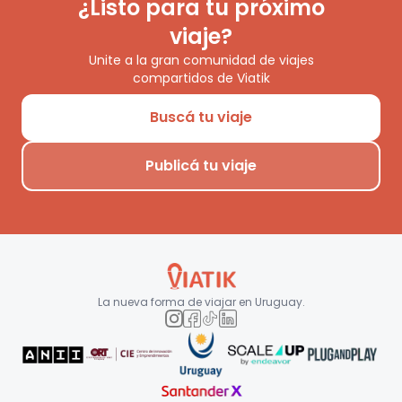
¿Listo para tu próximo
viaje?
Unite a la gran comunidad de viajes
compartidos de Viatik
Buscá tu viaje
Publicá tu viaje
La nueva forma de viajar en
Uruguay
.