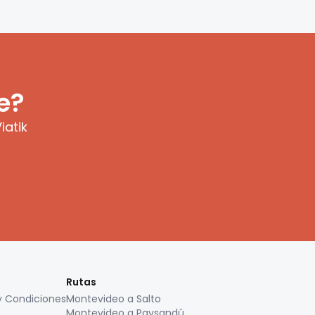
e?
iatik
Rutas
y Condiciones
Montevideo a Salto
Montevideo a Paysandú