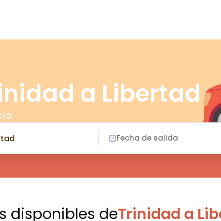
inidad a Libertad
cio
Fecha de salida
es disponibles
de
Trinidad a Li