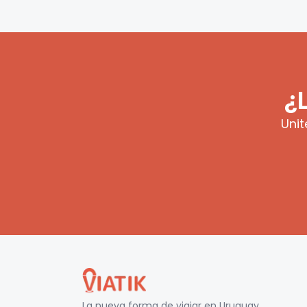
¿
Unit
La nueva forma de viajar en
Uruguay
.