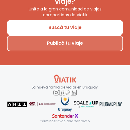
viaje?
Unite a la gran comunidad de viajes
compartidos de Viatik
Buscá tu viaje
Publicá tu viaje
La nueva forma de viajar en
Uruguay
.
Términos
Privacidad
Contacto