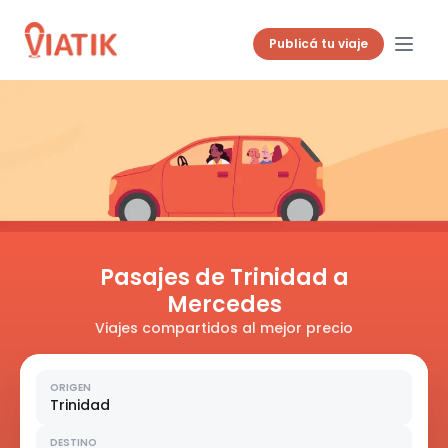
Publicá tu viaje
Pasajes de Trinidad a
Mercedes
Viajes compartidos al mejor precio
ORIGEN
Trinidad
DESTINO