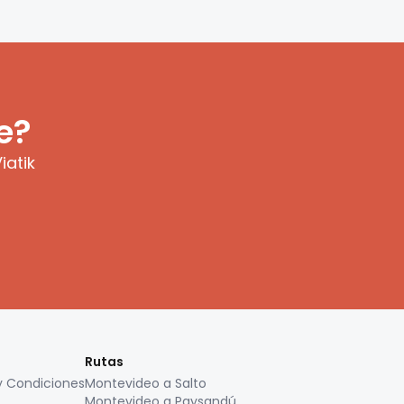
e?
iatik
Rutas
y Condiciones
Montevideo a Salto
Montevideo a Paysandú