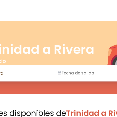
inidad a Rivera
cio
Fecha de salida
es disponibles
de
Trinidad a R