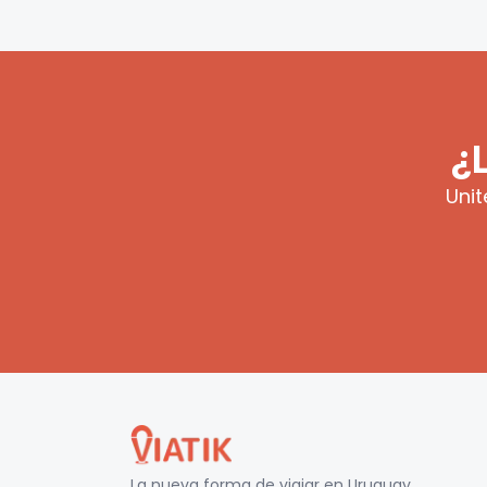
¿
Unit
La nueva forma de viajar en
Uruguay
.