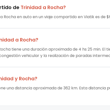
rtido
de
Trinidad
a
Rocha
?
sta Rocha en auto en un viaje compartido en Viatik es de $
inidad
a
Rocha
?
 Rocha tiene una duración aproximada de 4 hs 25 min. El t
 congestión vehicular y la realización de paradas intermed
inidad
y
Rocha
?
iene una distancia aproximada de 362 km. Esta distancia p