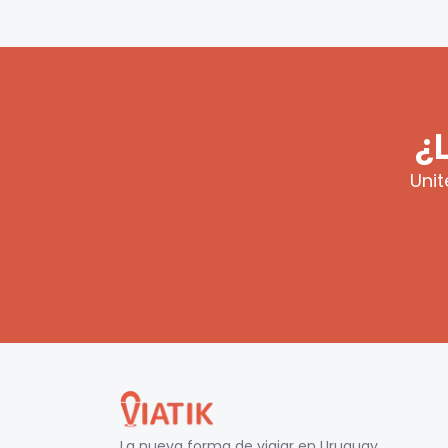
¿
Unit
La nueva forma de viajar en
Uruguay
.