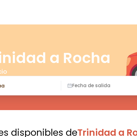
rinidad a Rocha
cio
Fecha de salida
es disponibles
de
Trinidad a R