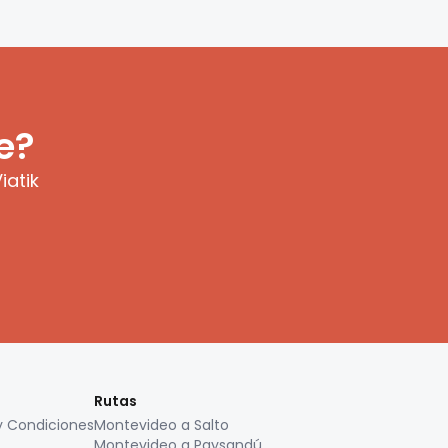
e?
iatik
Rutas
y Condiciones
Montevideo a Salto
Montevideo a Paysandú