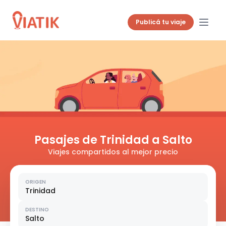
Publicá tu viaje
Pasajes de Trinidad a Salto
Viajes compartidos al mejor precio
ORIGEN
Trinidad
DESTINO
Salto