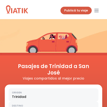
Publicá tu viaje
Pasajes de Trinidad a San
José
Viajes compartidos al mejor precio
ORIGEN
Trinidad
DESTINO