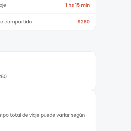
aje
1 hs 15 min
aje compartido
$280
280.
empo total de viaje puede variar según