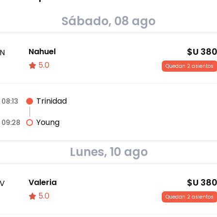
Sábado, 08 ago
$U
38
Nahuel
N
5.0
Quedan 2 asientos
Trinidad
08:13
Young
09:28
Lunes, 10 ago
$U
38
Valeria
V
5.0
Quedan 2 asientos