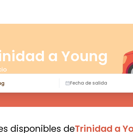
rinidad a Young
cio
Fecha de salida
es disponibles
de
Trinidad a Y