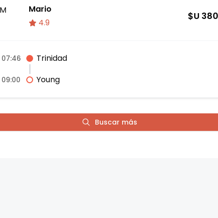
Mario
M
$U
38
4.9
Trinidad
07:46
Young
09:00
Buscar más