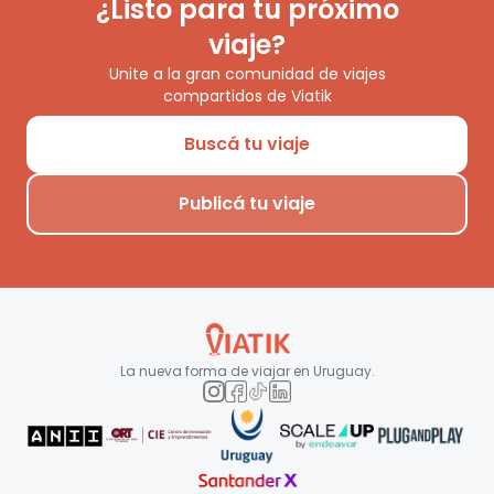
¿Listo para tu próximo
viaje?
Unite a la gran comunidad de viajes
compartidos de Viatik
Buscá tu viaje
Publicá tu viaje
La nueva forma de viajar en
Uruguay
.