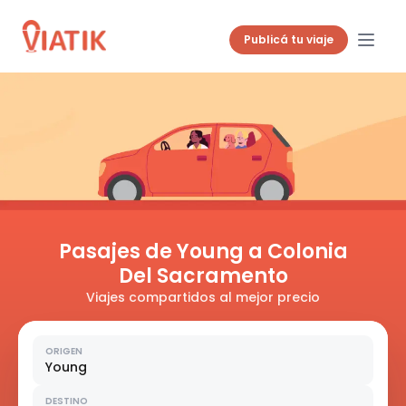
Publicá tu viaje
Pasajes de Young a Colonia
Del Sacramento
Viajes compartidos al mejor precio
ORIGEN
Young
DESTINO