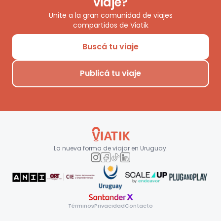
viaje?
Unite a la gran comunidad de viajes
compartidos de Viatik
Buscá tu viaje
Publicá tu viaje
La nueva forma de viajar en
Uruguay
.
Términos
Privacidad
Contacto