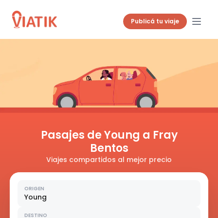
Publicá tu viaje
Pasajes de Young a Fray
Bentos
Viajes compartidos al mejor precio
ORIGEN
Young
DESTINO