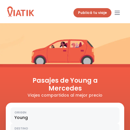
Publicá tu viaje
Pasajes de Young a
Mercedes
Viajes compartidos al mejor precio
ORIGEN
Young
DESTINO