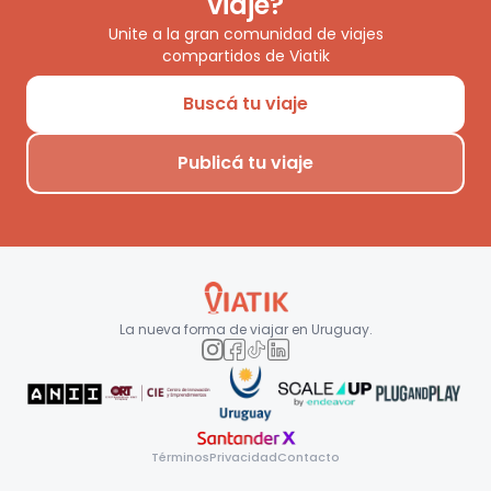
viaje?
Unite a la gran comunidad de viajes
compartidos de Viatik
Buscá tu viaje
Publicá tu viaje
La nueva forma de viajar en
Uruguay
.
Términos
Privacidad
Contacto