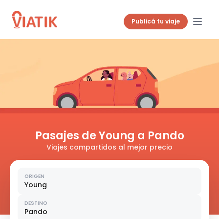
Publicá tu viaje
Pasajes de Young a Pando
Viajes compartidos al mejor precio
ORIGEN
Young
DESTINO
Pando