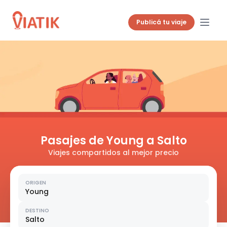
Publicá tu viaje
Pasajes de Young a Salto
Viajes compartidos al mejor precio
ORIGEN
Young
DESTINO
Salto