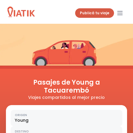
Publicá tu viaje
Pasajes de Young a
Tacuarembó
Viajes compartidos al mejor precio
ORIGEN
Young
DESTINO