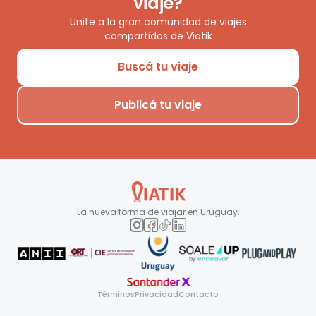
viaje?
Unite a la gran comunidad de viajes
compartidos de Viatik
Buscá tu viaje
Publicá tu viaje
La nueva forma de viajar en
Uruguay
.
Términos
Privacidad
Contacto