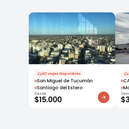
60
viajes disponibles
San Miguel de Tucumán
C
Santiago del Estero
Ma
Desde
Des
$
15.000
$