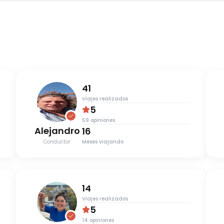
41
Viajes realizados
5
59
opiniones
Alejandro
16
Conductor
Meses viajando
14
Viajes realizados
5
14
opiniones