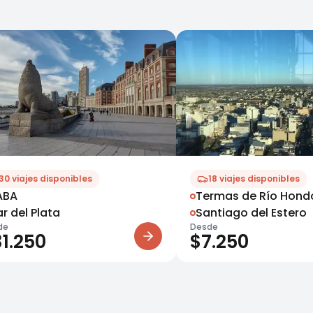
30
viajes disponibles
18
viajes disponibles
ABA
Termas de Río Hond
r del Plata
Santiago del Estero
de
Desde
31.250
$
7.250