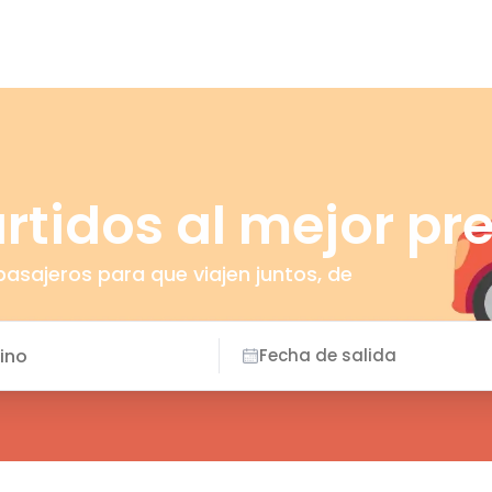
Fecha de salida
tidos al mejor pr
asajeros para que viajen juntos, de
Fecha de salida