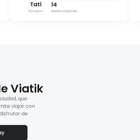
Tati
14
Pasajera
Meses viajando
e Viatik
 ciudad, que
mite viajar con
disfrutar de
ay