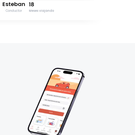
Esteban
Dieg
18
Conductor
Conducto
Meses viajando