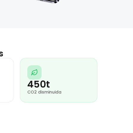
s
450t
CO2 disminuida