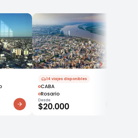
14
viajes disponibles
o
CABA
M
Rosario
D
Desde
Des
$
20.000
$