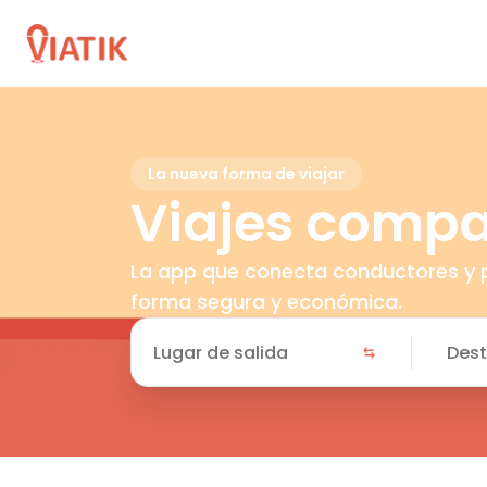
La nueva forma de viajar
Viajes compar
La app que conecta conductores y p
forma segura y económica.