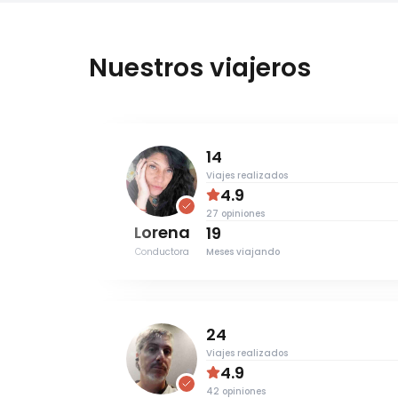
Nuestros viajeros
14
Viajes realizados
4.9
27
opiniones
Lorena
19
Conductora
Meses viajando
24
Viajes realizados
4.9
42
opiniones