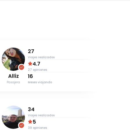
27
Viajes realizados
4.7
27
opiniones
Alliz
Silvi
16
Pasajera
Conducto
Meses viajando
34
Viajes realizados
5
39
opiniones